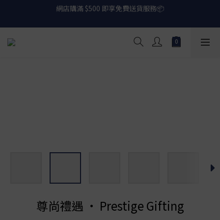
網店購滿 $500 即享免費送貨服務📦
下載【偉成洋酒】手機應用程式，無條件送你高達$80買酒現金劵
🎉 
網店購滿 $500 即享免費送貨服務📦
尊尚禮遇 • Prestige Gifting