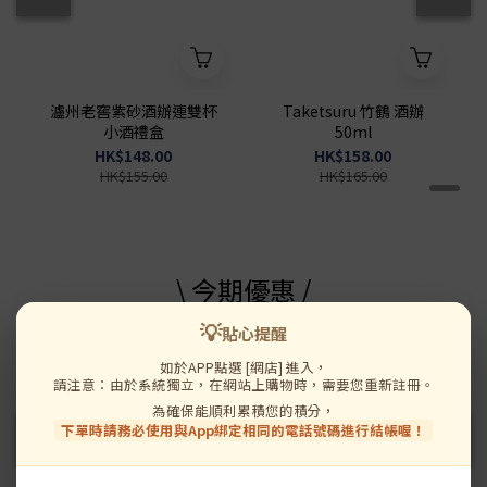
瀘州老窖紫砂酒辦連雙杯
Taketsuru 竹鶴 酒辦
小酒禮盒
50ml
HK$148.00
HK$158.00
HK$155.00
HK$165.00
\ 今期優惠 /
💡
貼心提醒
送 濃鮑汁黃金鮑
送 濃鮑汁黃金鮑
如於APP點選 [網店] 進入，
請注意：由於系統獨立，在網站上購物時，需要您重新註冊。
為確保能順利累積您的積分，
下單時請務必使用與App綁定相同的電話號碼進行結帳喔！