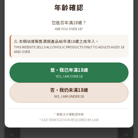
年齡確認
HINE 御鹿 X.O. 一級園干
HINE 御鹿Cigar
您是否年滿18歲？
邑 700ml
Reserve X.O 干邑(70cl)
ARE YOU OVER 18?
HK$1,698.00
HK$1,231.00
HK$1,867.00
HK$1,368.00
⚠️ 本網站僅販售酒類產品給年滿18歲之成年人。
THIS WEBSITE SELLS ALCOHOLIC PRODUCTS ONLY TO ADULTS AGED 18
AND OVER.
查看更多
是，我已年滿18歲
YES, I AM OVER 18
否，我仍未滿18歲
\ 原箱優惠 /
NO, I AM UNDER 18
* 根據法令需驗證年齡
* AGE VERIFICATION REQUIRED BY LAW