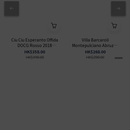
Ciu Ciu Esperanto Offida
Villa Barcaroli
DOCG Rosso 2018
Montepulciano Abruzzo
750ml
Riserva DOP 2020 750ml
HK$358.00
HK$268.00
HK$398.00
HK$298.00