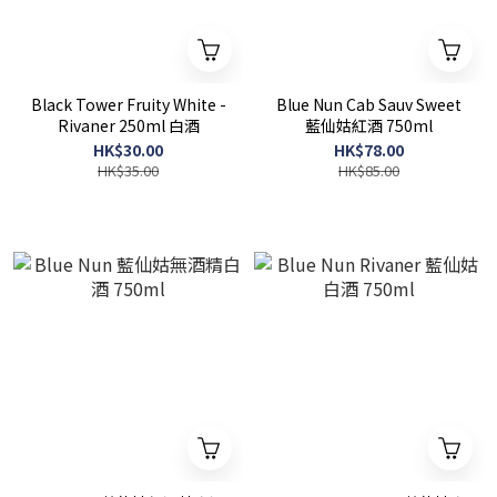
Black Tower Fruity White -
Blue Nun Cab Sauv Sweet
Rivaner 250ml 白酒
藍仙姑紅酒 750ml
HK$30.00
HK$78.00
HK$35.00
HK$85.00