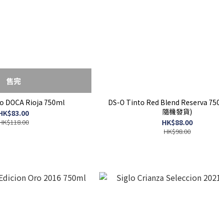
售完
co DOCA Rioja 750ml
DS-O Tinto Red Blend Reserva 7
隨機發貨)
HK$83.00
HK$118.00
HK$88.00
HK$98.00