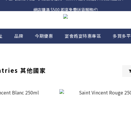
網店購滿 $500 即享免費送貨服務📦
網店購滿 $500 即享免費送貨服務📦
下載【偉成洋酒】手機應用程式，無條件送你高達$80買酒現金劵🎉 
網店購滿 $500 即享免費送貨服務📦
址
品牌
今期優惠
宴會婚宴特惠專區
多買多平
ntries 其他國家