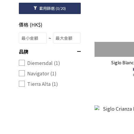
套用篩選
(0/20)
價格 (HK$)
~
品牌
Diemersdal (1)
Siglo Blan
Navigator (1)
Tierra Alta (1)