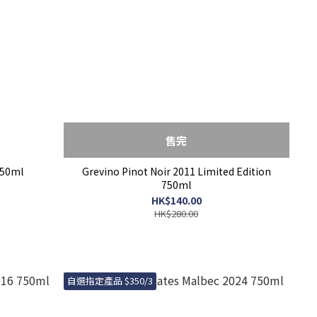
售完
750ml
Grevino Pinot Noir 2011 Limited Edition
750ml
HK$140.00
HK$280.00
自選指定產品 $350/3