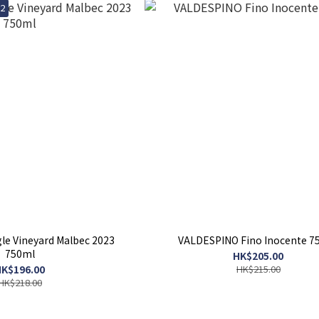
/2
le Vineyard Malbec 2023
VALDESPINO Fino Inocente 7
750ml
HK$205.00
K$196.00
HK$215.00
HK$218.00