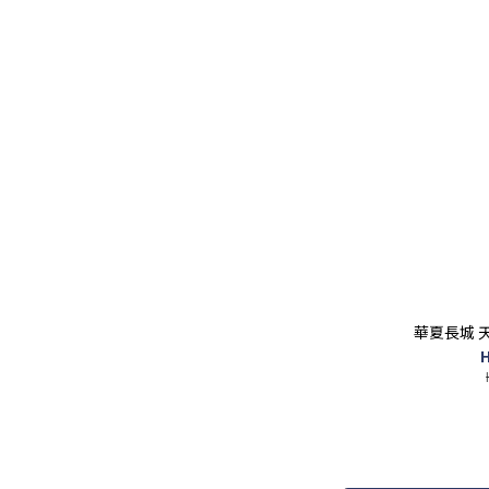
華夏長城 天賦
H