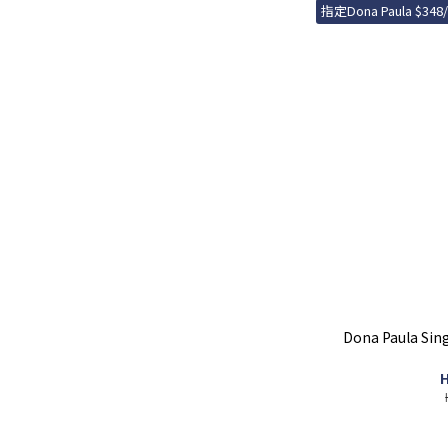
指定Dona Paula $348
Dona Paula Sing
H