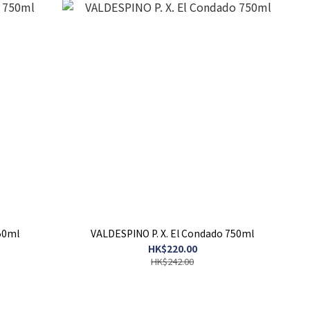
50ml
VALDESPINO P. X. El Condado 750ml
HK$220.00
HK$242.00