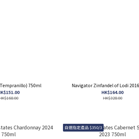
(Tempranillo) 750ml
Navigator Zinfandel of Lodi 201
K$151.00
HK$164.00
HK$168.00
HK$328.00
自選指定產品 $350/3