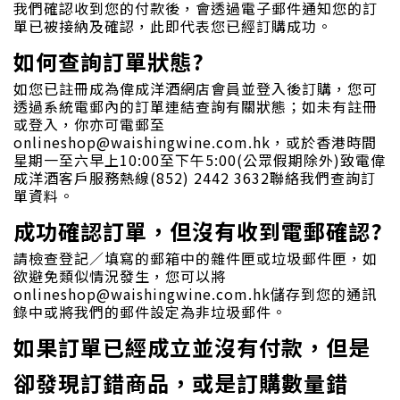
我們確認收到您的付款後，會透過電子郵件通知您的訂
單已被接納及確認，此即代表您已經訂購成功。
如何查詢訂單狀態?
如您已註冊成為偉成洋酒網店會員並登入後訂購，您可
透過系統電郵內的訂單連結查詢有關狀態；如未有註冊
或登入，你亦可電郵至
onlineshop@waishingwine.com.hk，或於香港時間
星期一至六早上10:00至下午5:00(公眾假期除外)致電偉
成洋酒客戶服務熱線(852) 2442 3632聯絡我們查詢訂
單資料。
成功確認訂單，但沒有收到電郵確認?
請檢查登記／填寫的郵箱中的雜件匣或垃圾郵件匣，如
欲避免類似情況發生，您可以將
onlineshop@waishingwine.com.hk儲存到您的通訊
錄中或將我們的郵件設定為非垃圾郵件。
如果訂單已經成立並沒有付款，但是
卻發現訂錯商品，或是訂購數量錯