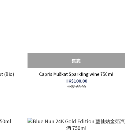
售完
t (Bio)
Capris Muškat Sparkling wine 750ml
HK$100.00
HK$168.00