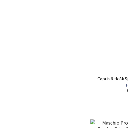
Capris Refošk S
H