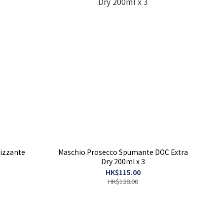
rizzante
Maschio Prosecco Spumante DOC Extra
Dry 200ml x 3
HK$115.00
HK$128.00