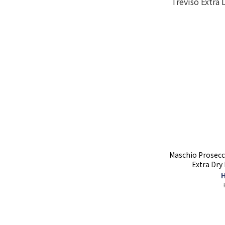
Maschio Prosec
Extra Dry
H