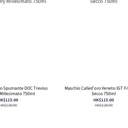
co Spumante DOC Treviso
Maschio Called'oro Veneto IGT F
 Millesimato 750ml
Secco 750ml
K$115.00
HK$115.00
HK$128.00
HK$128.00