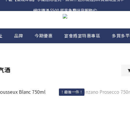
網店購滿 $500 即享免費送貨服務📦
網店購滿 $500 即享免費送貨服務📦
下載【偉成洋酒】手機應用程式，無條件送你高達$80買酒現金劵🎉 
網店購滿 $500 即享免費送貨服務📦
址
品牌
今期優惠
宴會婚宴特惠專區
多買多平
 汽酒
！最後一件！