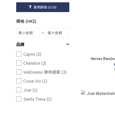
套用篩選
(0/20)
價格 (HK$)
~
品牌
Capris (2)
Herres Riesli
Chandon (2)
Valdivieso 華帝威豪 (2)
Cruse Vin (1)
Jive (1)
Santa Tresa (1)