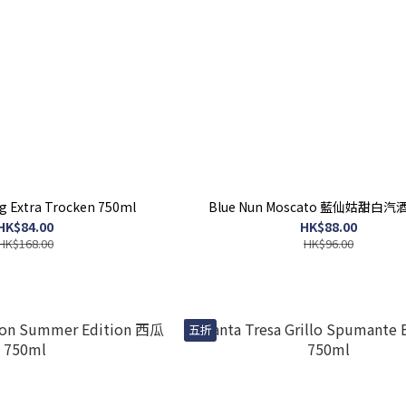
ng Extra Trocken 750ml
Blue Nun Moscato 藍仙姑甜白汽酒
HK$84.00
HK$88.00
HK$168.00
HK$96.00
五折