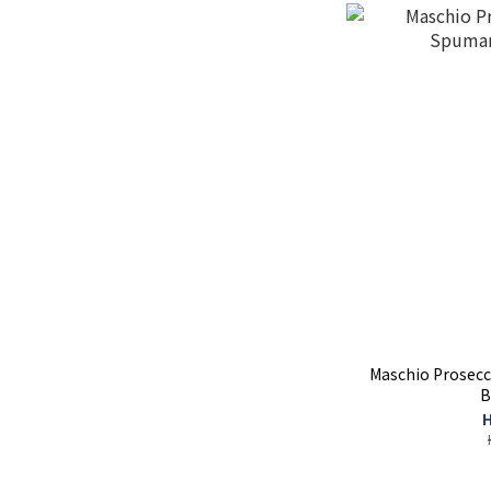
Maschio Prosec
B
H