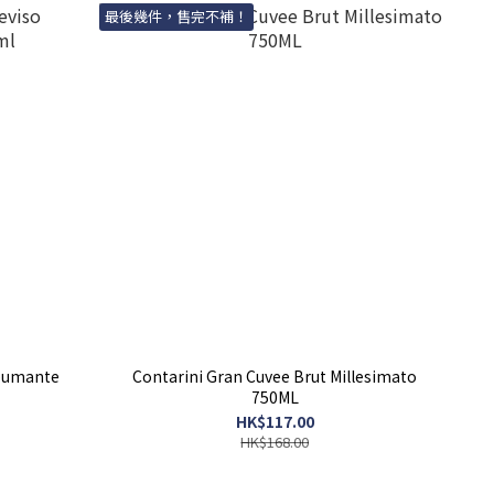
最後幾件，售完不補！
Spumante
Contarini Gran Cuvee Brut Millesimato
750ML
HK$117.00
HK$168.00