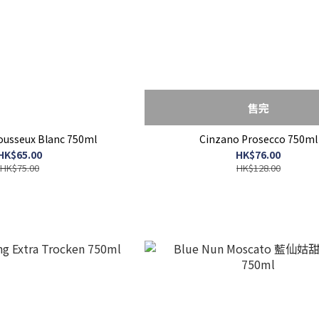
售完
ousseux Blanc 750ml
Cinzano Prosecco 750ml
HK$65.00
HK$76.00
HK$75.00
HK$128.00