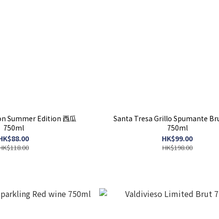
lon Summer Edition 西瓜
Santa Tresa Grillo Spumante Bru
750ml
750ml
HK$88.00
HK$99.00
HK$118.00
HK$198.00