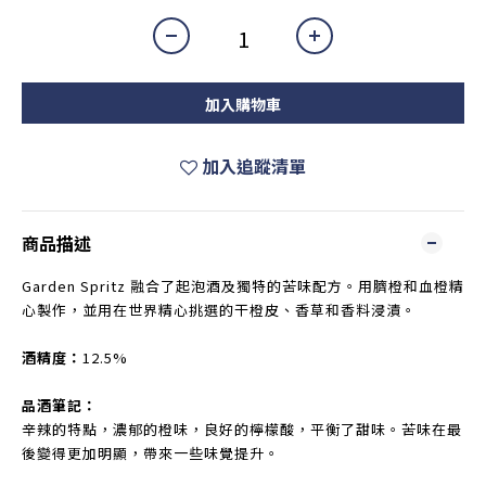
加入購物車
加入追蹤清單
商品描述
Garden Spritz 融合了起泡酒及獨特的苦味配方。用臍橙和血橙精
心製作，並用在世界精心挑選的干橙皮、香草和香料浸漬。
酒精度：
12.5%
品酒筆記：
辛辣的特點，濃郁的橙味，良好的檸檬酸，平衡了甜味。苦味在最
後變得更加明顯，帶來一些味覺提升。