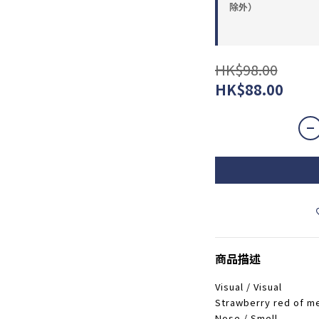
除外）
HK$98.00
HK$88.00
商品描述
Visual / Visual
Strawberry red of me
Nose / Smell