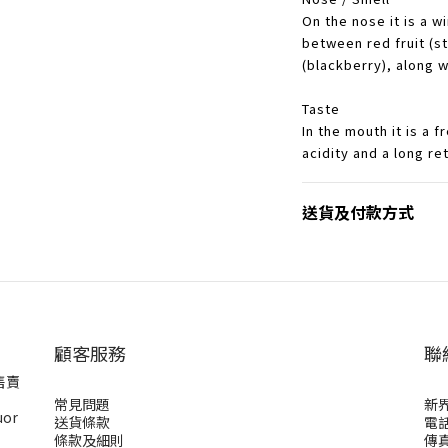
On the nose it is a w
between red fruit (st
(blackberry), along w
Taste
In the mouth it is a 
acidity and a long re
送貨及付款方式
顧客服務
聯
售賣
常見問題
新
uor
送貨條款
電話
條款及細則
傳真