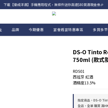
網店購滿 $500 即享免費送貨服務📦
下載【偉成洋酒】手機應用程式，無條件送你高達$80買酒現金劵🎉 
網店購滿 $500 即享免費送貨服務📦
址
品牌
今期優惠
宴會婚宴特惠專區
多買多平
DS-O Tinto R
750ml (款
RDS01
西班牙 紅酒
酒精度13.5%
指定商品，DS-O Tinto
全店，全單 購買 滿HK