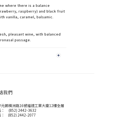
ine where there is a balance
rawberry, raspberry) and black fruit
ith vanilla, caramel, balsamic.
fresh, pleasant wine, with balanced
tronasal passage.
絡我們
界元朗橫洲路16號福達工業大廈12樓全層
： (852) 2442-3632
： (852) 2442-2077