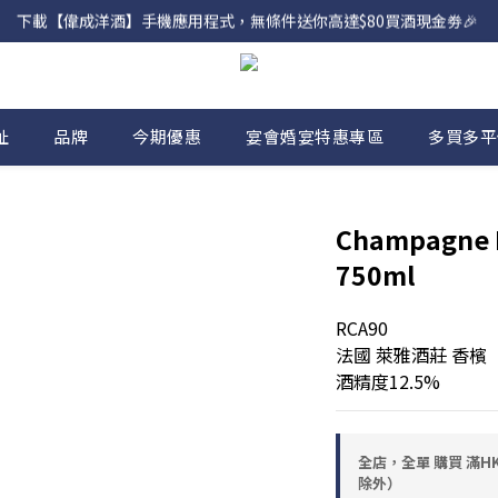
下載【偉成洋酒】手機應用程式，無條件送你高達$80買酒現金劵🎉 
網店購滿 $500 即享免費送貨服務📦
網店購滿 $500 即享免費送貨服務📦
址
品牌
今期優惠
宴會婚宴特惠專區
多買多平
Champagne L
750ml
RCA90
法國 萊雅酒莊 香檳
酒精度12.5%
全店，全單 購買 滿HK
除外）