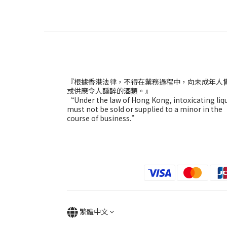
『根據香港法律，不得在業務過程中，向未成年人
或供應令人醺醉的酒類。』
“Under the law of Hong Kong, intoxicating liq
must not be sold or supplied to a minor in the
course of business.”
繁體中文