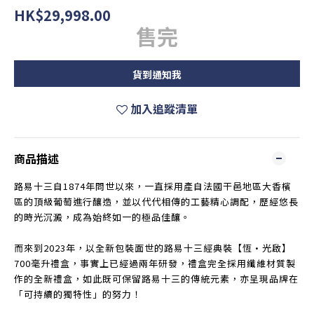
HK$29,998.00
售完
貨到通知我
加入追蹤清單
商品描述
路易十三自1874年問世以來，一直採用產自法國干邑地區大香檳
區的頂級葡萄進行釀造，並以代代相傳的工藝精心調配，歷經悠長
的時光沉澱，成為始終如一的極品佳釀。
而來到2023年，以全新包裝面世的路易十三經典裝【恆•光啟】
700毫升禮盒，事實上已經過兩年研發，禮盒完全採用纖維材質製
作的全新禮盒，如此既可保留路易十三的傳統元素，亦呈現品牌在
「可持續的獨特性」的努力！