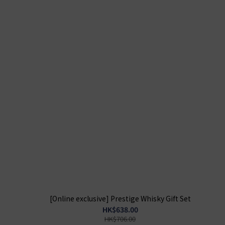
[Online exclusive] Prestige Whisky Gift Set
HK$638.00
HK$706.00