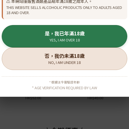
⚠️ 本網站僅販售酒類產品給年滿18歲之成年人。
THIS WEBSITE SELLS ALCOHOLIC PRODUCTS ONLY TO ADULTS AGED
18 AND OVER.
是，我已年滿18歲
YES, I AM OVER 18
否，我仍未滿18歲
NO, I AM UNDER 18
Lai Zhou Finest Select
Blender 22 Single
* 根據法令需驗證年齡
50ml
Blended Whisky 50ml
* AGE VERIFICATION REQUIRED BY LAW
HK$48.00
HK$45.00
HK$52.00
HK$49.00