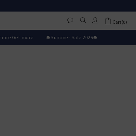
Cart(0)
more Get more
☀️Summer Sale 2026☀️