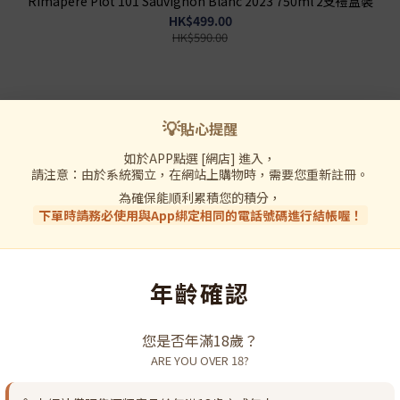
Rimapere Plot 101 Sauvignon Blanc 2023 750ml 2支禮盒裝
HK$499.00
HK$590.00
💡
貼心提醒
如於APP點選 [網店] 進入，
請注意：由於系統獨立，在網站上購物時，需要您重新註冊。
為確保能順利累積您的積分，
下單時請務必使用與App綁定相同的電話號碼進行結帳喔！
年齡確認
您是否年滿18歲？
三割九
Dassai 23 1.8L
Dassai
ARE YOU OVER 18?
HK$1,268.00
HK$1,398.00