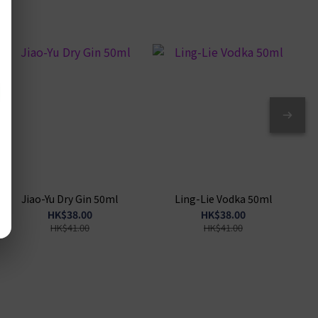
Jiao-Yu Dry Gin 50ml
Ling-Lie Vodka 50ml
HK$38.00
HK$38.00
HK$41.00
HK$41.00