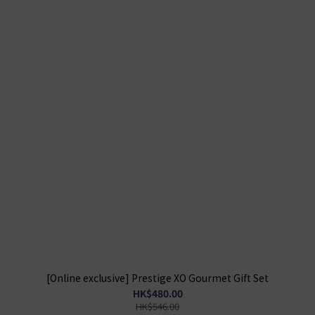
[Online exclusive] Prestige XO Gourmet Gift Set
HK$480.00
HK$546.00