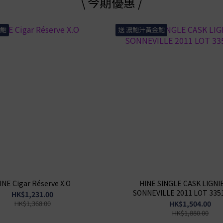
\ 今期優惠 /
金鮑
送 濃鮑汁黃金鮑
INE Cigar Réserve X.O
HINE SINGLE CASK LIGNI
SONNEVILLE 2011 LOT 335
HK$1,231.00
HK$1,368.00
HK$1,504.00
HK$1,880.00