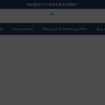
網店購滿 $500 即享免費送貨服務📦
網店購滿 $500 即享免費送貨服務📦
下載【偉成洋酒】手機應用程式，無條件送你高達$80買酒現金劵🎉 
網店購滿 $500 即享免費送貨服務📦
nd
Promotions
Banquet & Wedding Offer
Buy 