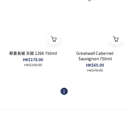
華夏長城 天賦 1266 750ml
Greatwall Cabernet
Sauvignon 750ml
HK$178.00
HK$198.00
HK$65.00
HK$78.00
1