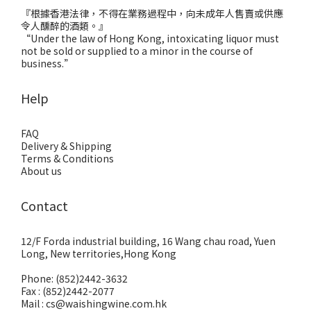
『根據香港法律，不得在業務過程中，向未成年人售賣或供應
令人醺醉的酒類。』
“Under the law of Hong Kong, intoxicating liquor must
not be sold or supplied to a minor in the course of
business.”
Help
FAQ
Delivery & Shipping
Terms & Conditions
About us
Contact
12/F Forda industrial building, 16 Wang chau road, Yuen
Long, New territories,Hong Kong
Phone: (852)2442-3632
Fax : (852)2442-2077
Mail : cs@waishingwine.com.hk