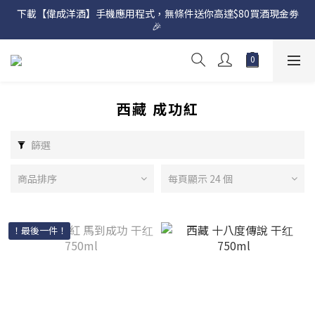
下載【偉成洋酒】手機應用程式，無條件送你高達$80買酒現金劵
網店購滿 $500 即享免費送貨服務📦
🎉 
網店購滿 $500 即享免費送貨服務📦
西藏 成功紅
篩選
商品排序
每頁顯示 24 個
！最後一件！