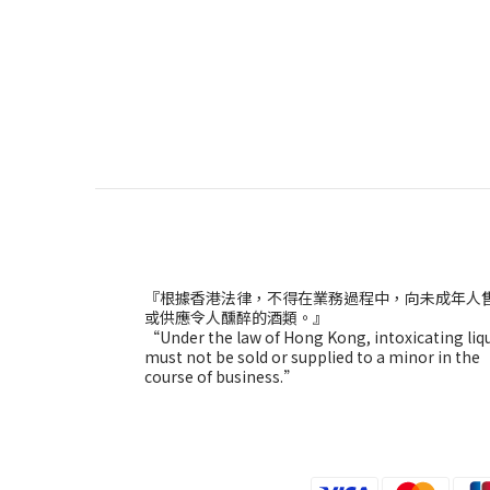
『根據香港法律，不得在業務過程中，向未成年人
或供應令人醺醉的酒類。』
“Under the law of Hong Kong, intoxicating liq
must not be sold or supplied to a minor in the
course of business.”