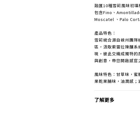
融匯10種雪莉風味初填
包含Fino、Amontillad
Moscatel 、Palo 
產品特色：
雪莉統合源自崍州團隊
區，汲取索雷拉陳釀系
現，彼此交織成獨特的
與創意，帶您開啟感官
風味特色：甘草味，蜜
果乾果脯味，油潤感；
了解更多