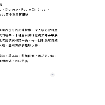
桶
o、Oloroso、Pedro Ximénez 、
Cortado等多重雪莉風味
橫跨西班牙的風味探索，深入核心雪莉產
統的精華。十種雪莉風味在調酒師手中展
風味層次與和諧平衡。每一口都凝聚傳統
之旅，品嚐深邃的風味之美。
糖味，草本味，甜美圓潤，黑巧克力味，
酒體飽滿，回味悠長