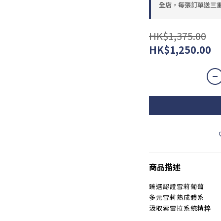
全店，每張訂單送三重
HK$1,375.00
HK$1,250.00
商品描述
臻選認證雪莉葡萄
多元雪莉熟成體系
汲取索雷拉系統精粹