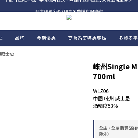
網店購滿 $500 即享免費送貨服務📦
網店購滿 $500 即享免費送貨服務📦
址
品牌
今期優惠
宴會婚宴特惠專區
多買多平
/穀物威士忌
崍州Single Ma
700ml
WLZ06
中國 崍州 威士忌
酒精度53%
全店，全單 購買 滿HK
除外）