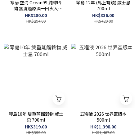
寒菊 空海 Ocean99 純粹吟
琴島 12年 (馬上有錢) 威士忌
嘯 無濾過原酒一回火入
700ml
720ml
HK$280.00
HK$336.00
HK$294.00
HK$420.00
琴島10年 雙重蒸餾穀物 威士
五糧液 2026 世界盃版本
忌 700ml
500ml
HK$319.00
HK$1,398.00
HK$399.00
HK$1,467.00