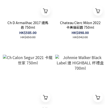
Ch D Armailhac 2017 達馬
Chateau Clerc Milon 2022
邑 750ml
卡美倫莊園 750ml
HK$585.00
HK$898.00
HK$650.00
HK$942.00