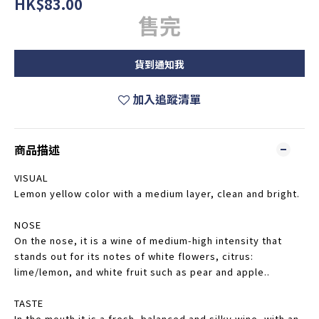
HK$83.00
售完
貨到通知我
加入追蹤清單
商品描述
VISUAL
Lemon yellow color with a medium layer, clean and bright.
NOSE
On the nose, it is a wine of medium-high intensity that
stands out for its notes of white flowers, citrus:
lime/lemon, and white fruit such as pear and apple..
TASTE
In the mouth it is a fresh, balanced and silky wine, with an