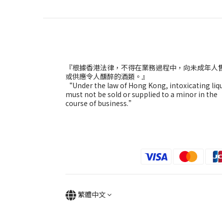
『根據香港法律，不得在業務過程中，向未成年人
或供應令人醺醉的酒類。』
“Under the law of Hong Kong, intoxicating liq
must not be sold or supplied to a minor in the
course of business.”
繁體中文