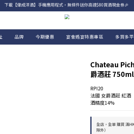
下載【偉成洋酒】手機應用程式，無條件送你高達$80買酒現金劵🎉 
網店購滿 $500 即享免費送貨服務📦
網店購滿 $500 即享免費送貨服務📦
址
品牌
今期優惠
宴會婚宴特惠專區
多買多平
Chateau Pi
爵酒莊 750ml
RPI20
法國 女爵酒莊 紅酒
酒精度14%
全店，全單 購買 滿HK
除外）