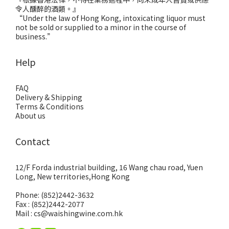
令人醺醉的酒類。』
“Under the law of Hong Kong, intoxicating liquor must
not be sold or supplied to a minor in the course of
business.”
Help
FAQ
Delivery & Shipping
Terms & Conditions
About us
Contact
12/F Forda industrial building, 16 Wang chau road, Yuen
Long, New territories,Hong Kong
Phone: (852)2442-3632
Fax : (852)2442-2077
Mail : cs@waishingwine.com.hk