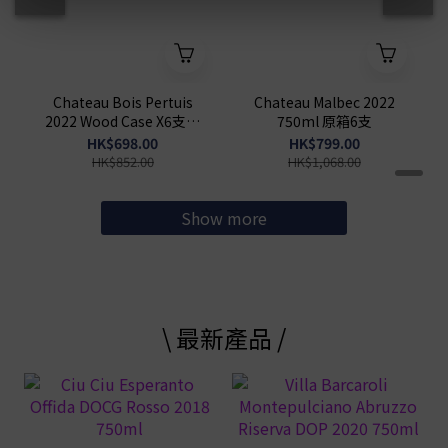
Chateau Bois Pertuis
Chateau Malbec 2022
2022 Wood Case X6支原
750ml 原箱6支
箱
HK$698.00
HK$799.00
HK$852.00
HK$1,068.00
Show more
\ 最新產品 /