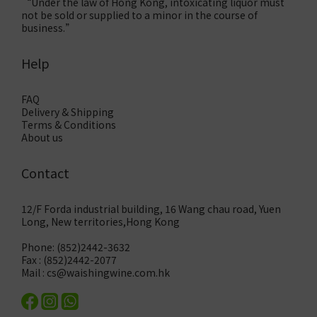
“Under the law of Hong Kong, intoxicating liquor must
not be sold or supplied to a minor in the course of
business.”
Help
FAQ
Delivery & Shipping
Terms & Conditions
About us
Contact
12/F Forda industrial building, 16 Wang chau road, Yuen
Long, New territories,Hong Kong
Phone: (852)2442-3632
Fax : (852)2442-2077
Mail : cs@waishingwine.com.hk