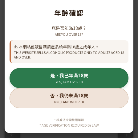
年齡確認
Hine X.O. 1er Cru 700ml
HINE Cigar Réserve X.O
HK$1,698.00
HK$1,231.00
您是否年滿18歲？
HK$1,867.00
HK$1,368.00
ARE YOU OVER 18?
⚠️ 本網站僅販售酒類產品給年滿18歲之成年人。
THIS WEBSITE SELLS ALCOHOLIC PRODUCTS ONLY TO ADULTS AGED 18
Show more
AND OVER.
是，我已年滿18歲
YES, I AM OVER 18
\ 原箱優惠 /
否，我仍未滿18歲
NO, I AM UNDER 18
* 根據法令需驗證年齡
* AGE VERIFICATION REQUIRED BY LAW