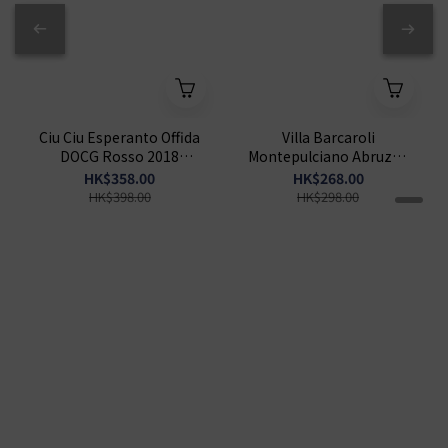
Ciu Ciu Esperanto Offida
Villa Barcaroli
DOCG Rosso 2018
Montepulciano Abruzzo
750ml
Riserva DOP 2020 750ml
HK$358.00
HK$268.00
HK$398.00
HK$298.00