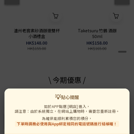
瀘州老窖紫砂酒辦連雙杯
Taketsuru 竹鶴 酒辦
小酒禮盒
50ml
HK$148.00
HK$158.00
HK$155.00
HK$165.00
\ 今期優惠 /
💡
送 濃鮑汁黃金鮑
送 濃鮑汁黃金鮑
貼心提醒
如於APP點選 [網店] 進入，
請注意：由於系統獨立，在網站上購物時，需要您重新註冊。
為確保能順利累積您的積分，
下單時請務必使用與App綁定相同的電話號碼進行結帳喔！