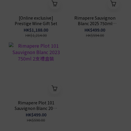
[Online exclusive]
Rimapere Sauvignon
Prestige Wine Gift Set
Blanc 2025 750ml
3Bottles with gift box
HK$1,188.00
HK$499.00
HK$1,214.00
HK$594.00
Rimapere Plot 101
Sauvignon Blanc 2023
750ml 2支禮盒裝
HK$499.00
HK$590.00