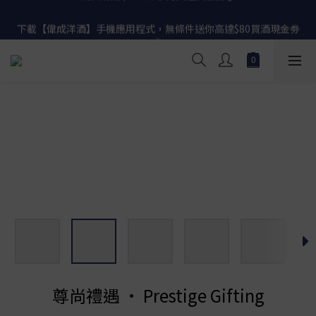
網店購滿 $500 即享免費送貨服務📦
下載【偉成洋酒】手機應用程式，無條件送你高達$80買酒現金劵
🎉 
網店購滿 $500 即享免費送貨服務📦
尊尚禮遇 • Prestige Gifting