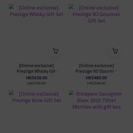
[Online exclusive]
[Online exclusive]
Prestige Whisky Gift
Prestige XO Gourmet
Set
Gift Set
HK$638.00
HK$480.00
HK$706.00
HK$546.00