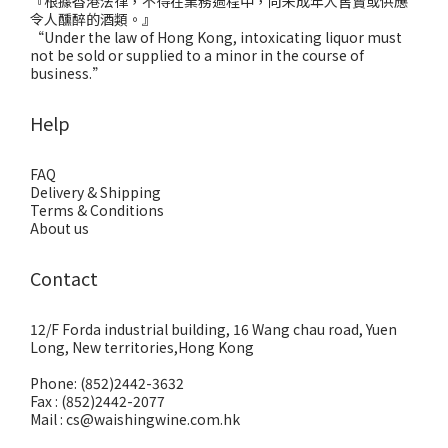
『根據香港法律，不得在業務過程中，向未成年人售賣或供應
令人醺醉的酒類。』
“Under the law of Hong Kong, intoxicating liquor must
not be sold or supplied to a minor in the course of
business.”
Help
FAQ
Delivery & Shipping
Terms & Conditions
About us
Contact
12/F Forda industrial building, 16 Wang chau road, Yuen
Long, New territories,Hong Kong
Phone: (852)2442-3632
Fax : (852)2442-2077
Mail : cs@waishingwine.com.hk