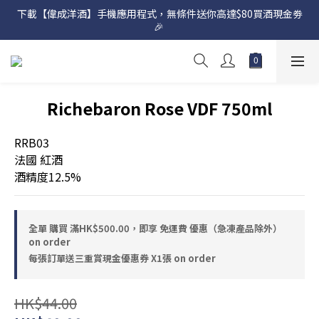
下載【偉成洋酒】手機應用程式，無條件送你高達$80買酒現金劵
網店購滿 $500 即享免費送貨服務📦
🎉 
網店購滿 $500 即享免費送貨服務📦
Richebaron Rose VDF 750ml
RRB03
法國 紅酒
酒精度12.5%
全單 購買 滿HK$500.00，即享 免運費 優惠（急凍產品除外）
on order
每張訂單送三重賞現金優惠券 X1張 on order
HK$44.00