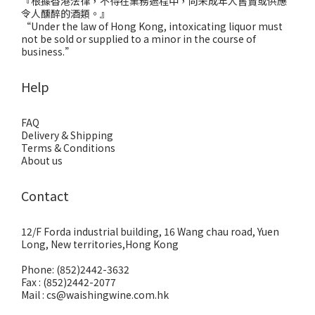
『根據香港法律，不得在業務過程中，向未成年人售賣或供應
令人醺醉的酒類。』
“Under the law of Hong Kong, intoxicating liquor must
not be sold or supplied to a minor in the course of
business.”
Help
FAQ
Delivery & Shipping
Terms & Conditions
About us
Contact
12/F Forda industrial building, 16 Wang chau road, Yuen
Long, New territories,Hong Kong
Phone: (852)2442-3632
Fax : (852)2442-2077
Mail : cs@waishingwine.com.hk