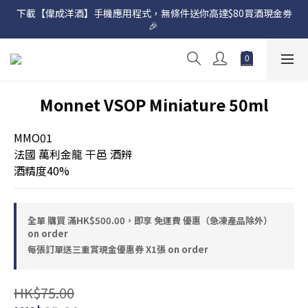
下載【偉成洋酒】手機應用程式，無條件送你高達$80買酒現金劵
網店購滿 $500 即享免費送貨服務📦
🎉 
網店購滿 $500 即享免費送貨服務📦
Monnet VSOP Miniature 50ml
MMO01
法國 萬利金龍 干邑 酒辨
酒精度40%
全單 購買 滿HK$500.00，即享 免運費 優惠（急凍產品除外）
on order
每張訂單送三重賞現金優惠券 X1張 on order
HK$75.00