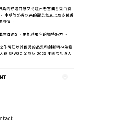
綿柔的舒適口感又將瀘州老窖濃香型白酒
 、 木瓜等熱帶水果的甜美氣息以及多種香
域風情 。
雞尾酒調配，更能體現它的獨特魅力 。
創之作明江以其優秀的品質和創新精神榮獲
賽 SFWSC 金獎及 2020 年國際烈酒大
ENT
ntact