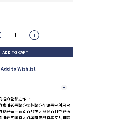
ADD TO CART
Add to Wishlist
風格的全新之作 。
的瀘州老窖釀造技藝釀造在泥窖中利用當
的發酵每一滴原酒都在天然藏酒洞中經過
瀘州老窖釀酒大師與國際烈酒專家共同精