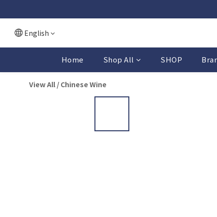
English
Home
Shop All
SHOP
Bra
View All
/
Chinese Wine