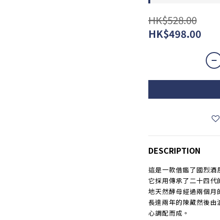
HK$528.00
HK$498.00
DESCRIPTION
這是一款借鑑了國烈酒
它採用傳承了二十四代
地天然酵母經過兩個月
長達兩年的陳藏然後由
心調配而成。