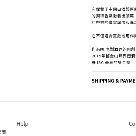
它保留了中國白酒醇厚
的獨特香氣激發出菠蘿
料帶來的豐富層次和異
它不僅適合直飲或用作
作為國 際烈酒界的開
2019年舊金山世界烈酒大
賽 ISC 最高的雙金獎。
SHIPPING & PAYM
Help
Co
售賣