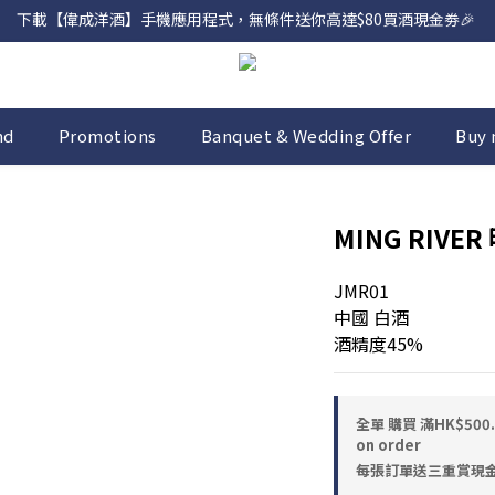
下載【偉成洋酒】手機應用程式，無條件送你高達$80買酒現金劵🎉 
網店購滿 $500 即享免費送貨服務📦
網店購滿 $500 即享免費送貨服務📦
nd
Promotions
Banquet & Wedding Offer
Buy 
MING RIVER
JMR01
中國 白酒
酒精度45%
全單 購買 滿HK$50
on order
每張訂單送三重賞現金優惠