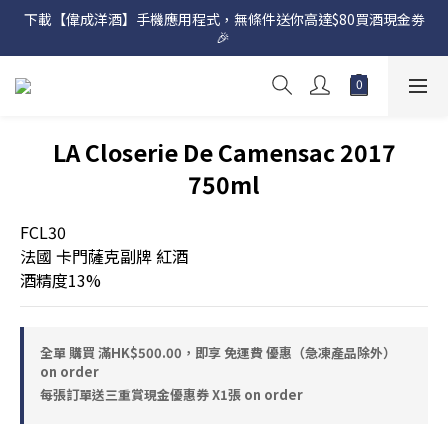
下載【偉成洋酒】手機應用程式，無條件送你高達$80買酒現金劵
網店購滿 $500 即享免費送貨服務📦
🎉 
網店購滿 $500 即享免費送貨服務📦
LA Closerie De Camensac 2017
750ml
FCL30
法國 卡門薩克副牌 紅酒
酒精度13%
全單 購買 滿HK$500.00，即享 免運費 優惠（急凍產品除外）
on order
每張訂單送三重賞現金優惠券 X1張 on order