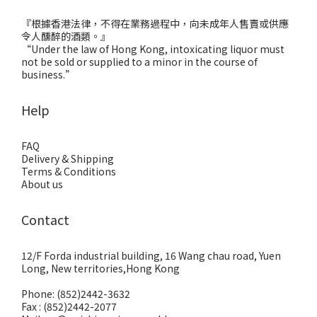
『根據香港法律，不得在業務過程中，向未成年人售賣或供應
令人醺醉的酒類。』
“Under the law of Hong Kong, intoxicating liquor must
not be sold or supplied to a minor in the course of
business.”
Help
FAQ
Delivery & Shipping
Terms & Conditions
About us
Contact
12/F Forda industrial building, 16 Wang chau road, Yuen
Long, New territories,Hong Kong
Phone: (852)2442-3632
Fax : (852)2442-2077