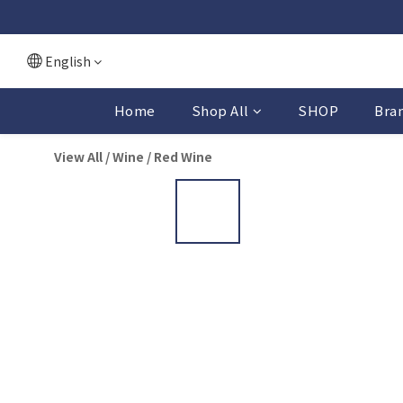
English
Home
Shop All
SHOP
Bra
View All
/
Wine
/
Red Wine