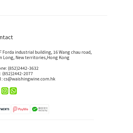
ntact
F Forda industrial building, 16 Wang chau road,
n Long, New territories,Hong Kong
ne: (852)2442-3632
 : (852)2442-2077
l : cs@waishingwine.com.hk