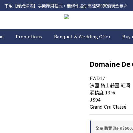
下載【偉成洋酒】手機應用程式，無條件送你高達$80買酒現金劵🎉 
網店購滿 $500 即享免費送貨服務📦
網店購滿 $500 即享免費送貨服務📦
nd
Promotions
Banquet & Wedding Offer
Buy 
Domaine De 
FWD17
法國 騎士莊園 紅酒 
酒精度 13%
JS94
Grand Cru Classé
全單 購買 滿HK$50