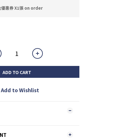
券 X1張 on order
ADD TO CART
Add to Wishlist
ENT