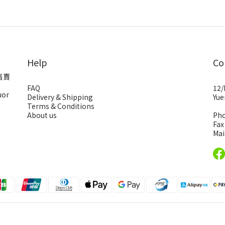
Help
Co
售賣
FAQ
12/
uor
Delivery & Shipping
Yue
Terms & Conditions
About us
Pho
Fax
Mai