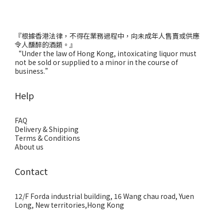
『根據香港法律，不得在業務過程中，向未成年人售賣或供應
令人醺醉的酒類。』
“Under the law of Hong Kong, intoxicating liquor must
not be sold or supplied to a minor in the course of
business.”
Help
FAQ
Delivery & Shipping
Terms & Conditions
About us
Contact
12/F Forda industrial building, 16 Wang chau road, Yuen
Long, New territories,Hong Kong