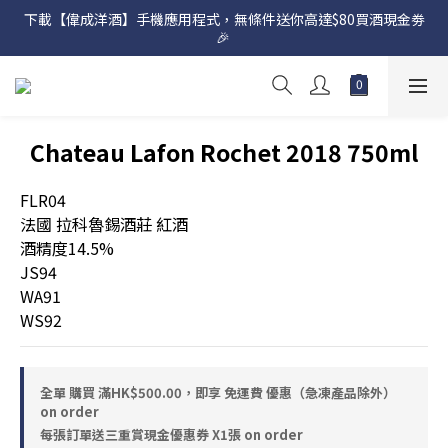
下載【偉成洋酒】手機應用程式，無條件送你高達$80買酒現金劵
網店購滿 $500 即享免費送貨服務📦
🎉 
網店購滿 $500 即享免費送貨服務📦
Chateau Lafon Rochet 2018 750ml
FLR04
法國 拉科魯錫酒莊 紅酒
酒精度14.5%
JS94
WA91
WS92
全單 購買 滿HK$500.00，即享 免運費 優惠（急凍產品除外）
on order
每張訂單送三重賞現金優惠券 X1張 on order