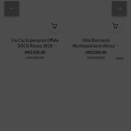
Ciu Ciu Esperanto Offida
Villa Barcaroli
DOCG Rosso 2018
Montepulciano Abruzzo
750ml
Riserva DOP 2020 750ml
HK$358.00
HK$268.00
HK$398.00
HK$298.00