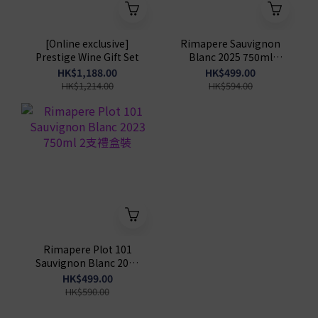
[Online exclusive]
Rimapere Sauvignon
Prestige Wine Gift Set
Blanc 2025 750ml
3Bottles with gift box
HK$1,188.00
HK$499.00
HK$1,214.00
HK$594.00
Rimapere Plot 101
Sauvignon Blanc 2023
750ml 2支禮盒裝
HK$499.00
HK$590.00