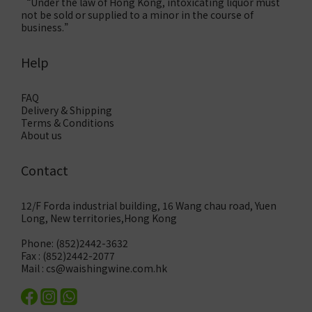
“Under the law of Hong Kong, intoxicating liquor must
not be sold or supplied to a minor in the course of
business.”
Help
FAQ
Delivery & Shipping
Terms & Conditions
About us
Contact
12/F Forda industrial building, 16 Wang chau road, Yuen
Long, New territories,Hong Kong
Phone: (852)2442-3632
Fax : (852)2442-2077
Mail : cs@waishingwine.com.hk