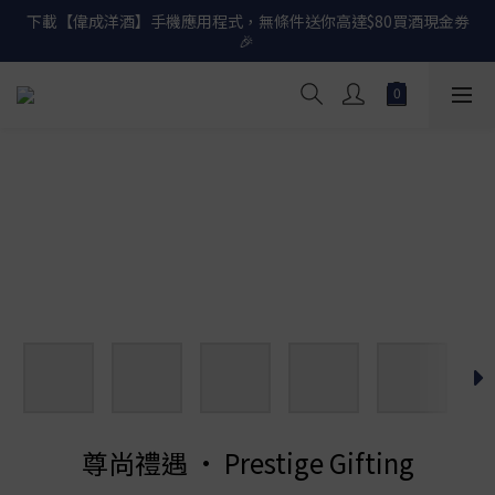
下載【偉成洋酒】手機應用程式，無條件送你高達$80買酒現金劵
網店購滿 $500 即享免費送貨服務📦
🎉 
網店購滿 $500 即享免費送貨服務📦
尊尚禮遇 • Prestige Gifting