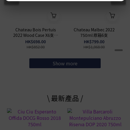
Chateau Bois Pertuis
Chateau Malbec 2022
2022 Wood Case X6支原
750ml 原箱6支
箱
HK$698.00
HK$799.00
HK$852.00
HK$1,068.00
Show more
\ 最新產品 /