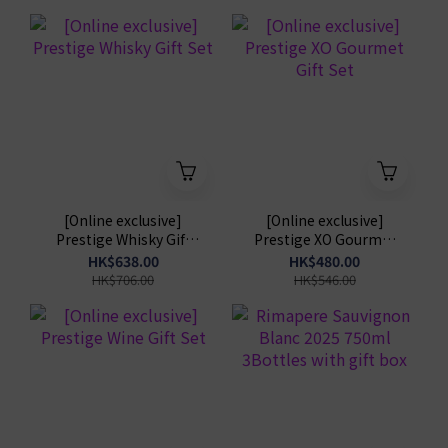
[Online exclusive]
[Online exclusive]
Prestige Whisky Gift
Prestige XO Gourmet
Set
Gift Set
HK$638.00
HK$480.00
HK$706.00
HK$546.00