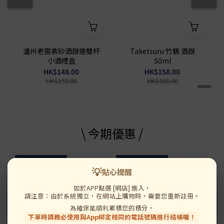
瀘州老窖紫砂酒辦連雙杯
Taketsuru 竹鶴 酒辦
小酒禮盒
50ml
HK$148.00
HK$158.00
HK$155.00
HK$165.00
\ 今期優惠 /
送 濃鮑汁黃金鮑
送 濃鮑汁黃金鮑
💡
貼心提醒
如於APP點選 [網店] 進入，
請注意：由於系統獨立，在網站上購物時，需要您重新註冊。
為確保能順利累積您的積分，
下單時請務必使用與App綁定相同的電話號碼進行結帳喔！