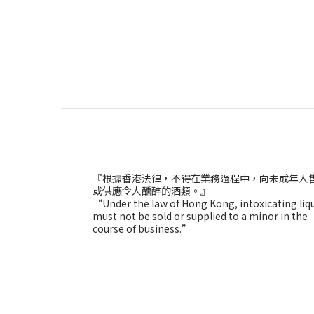
『根據香港法律，不得在業務過程中，向未成年人
或供應令人醺醉的酒類。』
“Under the law of Hong Kong, intoxicating liq
must not be sold or supplied to a minor in the
course of business.”