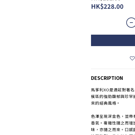
HK$228.00
DESCRIPTION
馬爹利XO是酒莊對著
檳區的強勁馥郁與珍罕
來的經典風格。
色澤呈現深金色，並帶
香氣。複雜性隨之而增
味，亦隨之而來。口感