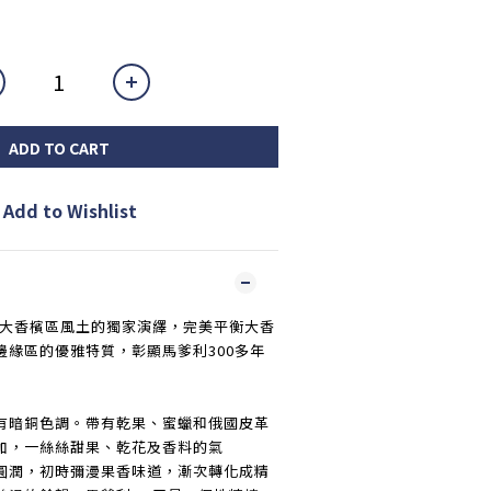
ADD TO CART
Add to Wishlist
名大香檳區風土的獨家演繹，完美平衡大香
邊緣區的優雅特質，彰顯馬爹利300多年
有暗銅色調。帶有乾果、蜜蠟和俄國皮革
加，一絲絲甜果、乾花及香料的氣
圓潤，初時彌漫果香味道，漸次轉化成精