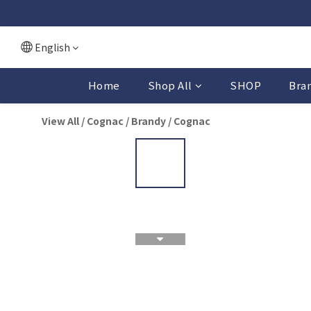
English
Home
Shop All
SHOP
Bra
View All
/
Cognac / Brandy
/
Cognac