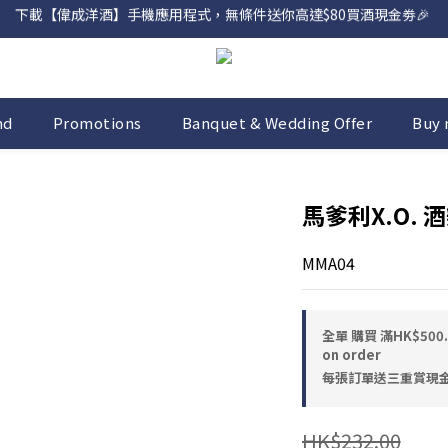
下載【偉成洋酒】手機應用程式，無條件送你高達$80買酒現金劵🎉 
網店購滿 $500 即享免費送貨服務📦
網店購滿 $500 即享免費送貨服務📦
nd
Promotions
Banquet & Wedding Offer
Buy 
馬爹利X.O. 酒
MMA04
全單 購買 滿HK$50
on order
每張訂單送三重賞現金優惠
HK$232.00