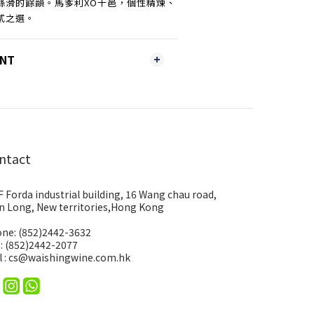
絲滑的餘韻。馬爹利XO干邑，個性精煉、
貳之選。
ENT
ntact
F Forda industrial building, 16 Wang chau road,
n Long, New territories,Hong Kong
ne: (852)2442-3632
 : (852)2442-2077
l : cs@waishingwine.com.hk