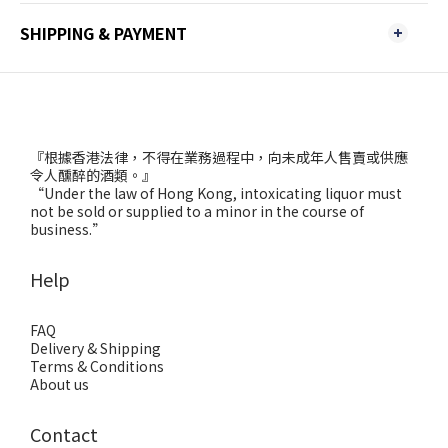
SHIPPING & PAYMENT
『根據香港法律，不得在業務過程中，向未成年人售賣或供應
令人醺醉的酒類。』
“Under the law of Hong Kong, intoxicating liquor must
not be sold or supplied to a minor in the course of
business.”
Help
FAQ
Delivery & Shipping
Terms & Conditions
About us
Contact