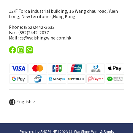
12/F Forda industrial building, 16 Wang chau road, Yuen
Long, New territories,Hong Kong
Phone: (852)2442-3632
Fax : (852)2442-2077
Mail : cs@waishingwine.com.hk
English
Powered by SHOPLINE | 2023 © Wai Shing Wine & Spirits