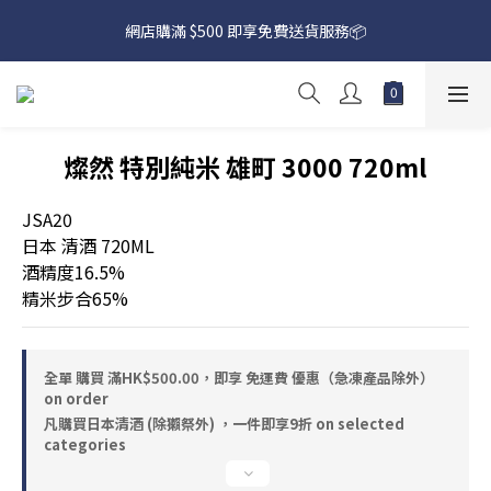
網店購滿 $500 即享免費送貨服務📦
網店購滿 $500 即享免費送貨服務📦
下載【偉成洋酒】手機應用程式，無條件送你高達$80買酒現金劵
🎉 
網店購滿 $500 即享免費送貨服務📦
燦然 特別純米 雄町 3000 720ml
JSA20
日本 清酒 720ML
酒精度16.5%
精米步合65%
全單 購買 滿HK$500.00，即享 免運費 優惠（急凍產品除外）
on order
凡購買日本清酒 (除獺祭外) ，一件即享9折 on selected
categories