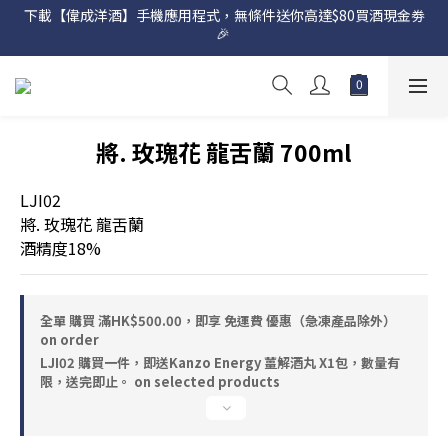
下載【偉成洋酒】手機應用程式，無條件送你高達$80買酒現金劵
網店購滿 $500 即享免費送貨服務📦
🎉 
網店購滿 $500 即享免費送貨服務📦
將. 玫瑰花 龍舌蘭 700ml
LJI02
將. 玫瑰花 龍舌蘭
酒精度18%
全單 購買 滿HK$500.00，即享 免運費 優惠（急凍產品除外）
on order
LJI02 購買一件，即送Kanzo Energy 薑解酒丸 X1包，數量有
限，送完即止。 on selected products