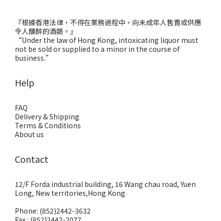
『根據香港法律，不得在業務過程中，向未成年人售賣或供應
令人醺醉的酒類。』
“Under the law of Hong Kong, intoxicating liquor must
not be sold or supplied to a minor in the course of
business.”
Help
FAQ
Delivery & Shipping
Terms & Conditions
About us
Contact
12/F Forda industrial building, 16 Wang chau road, Yuen
Long, New territories,Hong Kong
Phone: (852)2442-3632
Fax : (852)2442-2077