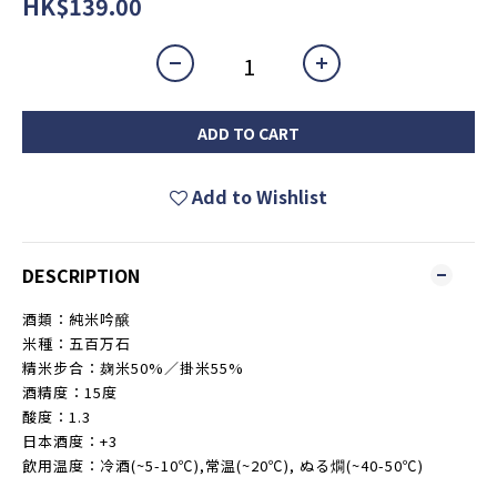
HK$139.00
ADD TO CART
Add to Wishlist
DESCRIPTION
酒類：純米吟醸
米種：五百万石
精米步合：麹米50%／掛米55%
酒精度：15度
酸度：1.3
日本酒度：+3
飲用温度：冷酒(~5-10℃),常温(~20℃), ぬる燗(~40-50℃)