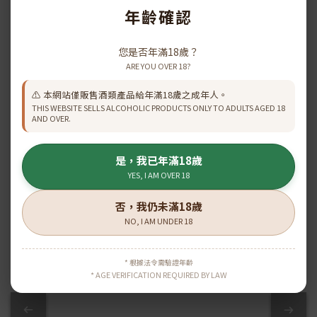
年齡確認
HINE 御鹿 X.O. 一級園干
HINE 御鹿Cigar
您是否年滿18歲？
邑 700ml
Reserve X.O 干邑(70cl)
ARE YOU OVER 18?
HK$1,698.00
HK$1,231.00
HK$1,867.00
HK$1,368.00
⚠️ 本網站僅販售酒類產品給年滿18歲之成年人。
THIS WEBSITE SELLS ALCOHOLIC PRODUCTS ONLY TO ADULTS AGED 18
AND OVER.
查看更多
是，我已年滿18歲
YES, I AM OVER 18
否，我仍未滿18歲
\ 原箱優惠 /
NO, I AM UNDER 18
* 根據法令需驗證年齡
* AGE VERIFICATION REQUIRED BY LAW