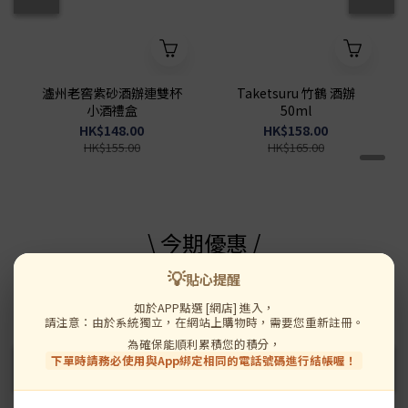
瀘州老窖紫砂酒辦連雙杯
Taketsuru 竹鶴 酒辦
小酒禮盒
50ml
HK$148.00
HK$158.00
HK$155.00
HK$165.00
\ 今期優惠 /
💡
貼心提醒
送 濃鮑汁黃金鮑
送 濃鮑汁黃金鮑
如於APP點選 [網店] 進入，
請注意：由於系統獨立，在網站上購物時，需要您重新註冊。
為確保能順利累積您的積分，
下單時請務必使用與App綁定相同的電話號碼進行結帳喔！