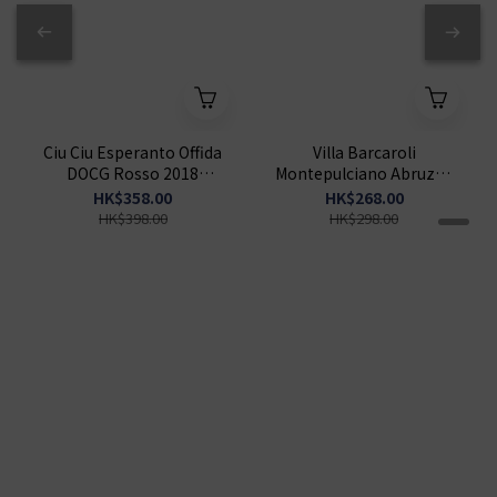
Ciu Ciu Esperanto Offida
Villa Barcaroli
DOCG Rosso 2018
Montepulciano Abruzzo
750ml
Riserva DOP 2020 750ml
HK$358.00
HK$268.00
HK$398.00
HK$298.00