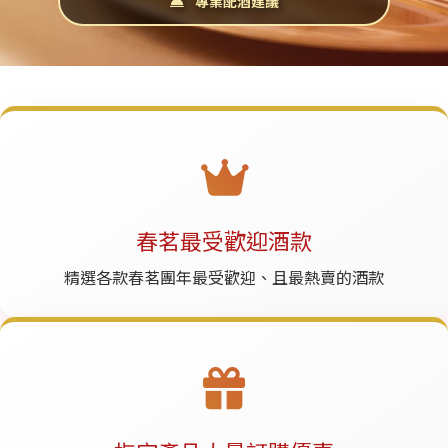
專業配酒建議
春茗最受歡迎酒款
精選各款春茗團年最受歡迎、且最熱賣的酒款