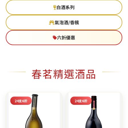
白酒系列
氣泡酒/香檳
六折優惠
春茗精選酒品
24支6折
24支6折