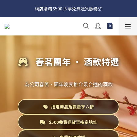
網店購滿 $500 即享免費送貨服務📦
網店購滿 $500 即享免費送貨服務📦
下載【偉成洋酒】手機應用程式，無條件送你高達$80買酒現金劵
🎉 
網店購滿 $500 即享免費送貨服務📦
春茗團年 · 酒款特選
為公司春茗、團年晚宴推介最合適的酒款
指定產品及數量享六折
$500免費送貨至指定地址