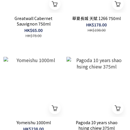
Greatwall Cabernet
華夏長城 天賦 1266 750ml
Sauvignon 750ml
HK$178.00
HK$65.00
HK$198.00
HK$78.00
Yomeishu 1000ml
Pagoda 10 years shao
hsing chiew 375ml
HK$238.00