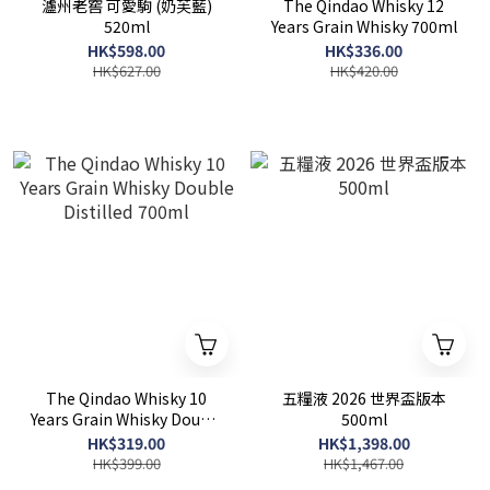
瀘州老窖 可愛駒 (奶芙藍)
The Qindao Whisky 12
520ml
Years Grain Whisky 700ml
HK$598.00
HK$336.00
HK$627.00
HK$420.00
The Qindao Whisky 10
五糧液 2026 世界盃版本
Years Grain Whisky Double
500ml
Distilled 700ml
HK$319.00
HK$1,398.00
HK$399.00
HK$1,467.00