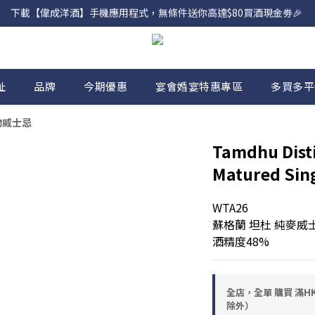
下載【偉成洋酒】手機應用程式，無條件送你高達$80買酒現金劵🎉 
網店購滿 $500 即享免費送貨服務📦
網店購滿 $500 即享免費送貨服務📦
址
品牌
今期優惠
宴會婚宴特惠專區
多買多平
/穀物威士忌
Tamdhu Disti
Matured Sin
WTA26
蘇格蘭 坦杜 純麥威
酒精度48%
全店，全單 購買 滿HK
除外）