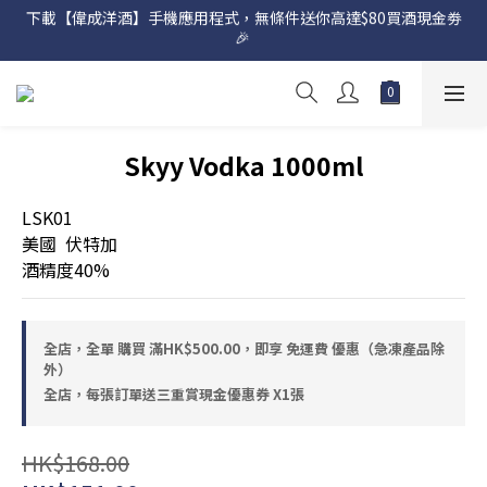
下載【偉成洋酒】手機應用程式，無條件送你高達$80買酒現金劵
網店購滿 $500 即享免費送貨服務📦
🎉 
網店購滿 $500 即享免費送貨服務📦
Skyy Vodka 1000ml
LSK01
美國  伏特加
酒精度40%
全店，全單 購買 滿HK$500.00，即享 免運費 優惠（急凍產品除
外）
全店，每張訂單送三重賞現金優惠券 X1張
HK$168.00