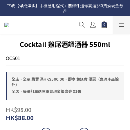
下載【偉成洋酒】手機應用程式，無條件送你高達$80買酒現金劵
網店購滿 $500 即享免費送貨服務📦
🎉 
網店購滿 $500 即享免費送貨服務📦
Cocktail 雞尾酒調酒器 550ml
OCS01
全店，全單 購買 滿HK$500.00，即享 免運費 優惠（急凍產品除
外）
全店，每張訂單送三重賞現金優惠券 X1張
HK$98.00
HK$88.00