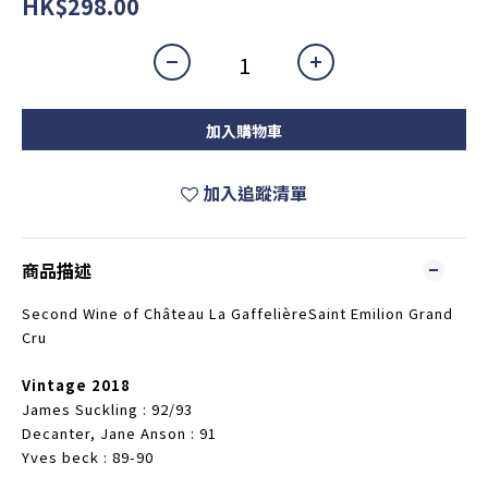
HK$298.00
加入購物車
加入追蹤清單
商品描述
Second Wine of Château La GaffelièreSaint Emilion Grand
Cru
Vintage 2018
James Suckling : 92/93
Decanter, Jane Anson : 91
Yves beck : 89-90