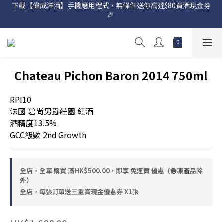
下載【偉成洋酒】手機應用程式，無條件送你高達$80買酒現金劵
網店購滿 $500 即享免費送貨服務📦
🎉 
網店購滿 $500 即享免費送貨服務📦
Chateau Pichon Baron 2014 750ml
RPI10
法國 碧尚男爵莊園 紅酒
酒精度13.5%
GCC級數 2nd Growth
全店，全單 購買 滿HK$500.00，即享 免運費 優惠（急凍產品除
外）
全店，每張訂單送三重賞現金優惠券 X1張