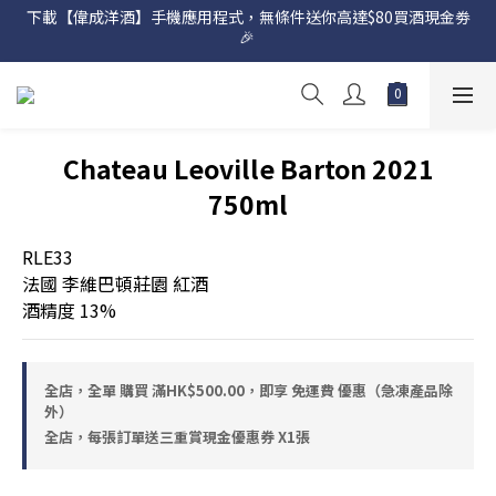
下載【偉成洋酒】手機應用程式，無條件送你高達$80買酒現金劵
網店購滿 $500 即享免費送貨服務📦
🎉 
網店購滿 $500 即享免費送貨服務📦
Chateau Leoville Barton 2021
750ml
RLE33
法國 李維巴頓莊園 紅酒
酒精度 13%
全店，全單 購買 滿HK$500.00，即享 免運費 優惠（急凍產品除
外）
全店，每張訂單送三重賞現金優惠券 X1張