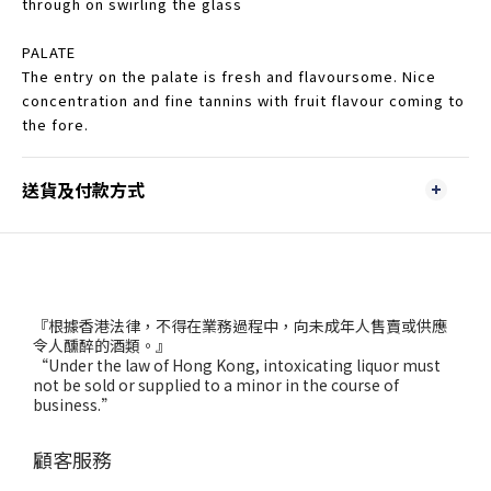
through on swirling the glass
PALATE
The entry on the palate is fresh and flavoursome. Nice
concentration and fine tannins with fruit flavour coming to
the fore.
送貨及付款方式
『根據香港法律，不得在業務過程中，向未成年人售賣或供應
令人醺醉的酒類。』
“Under the law of Hong Kong, intoxicating liquor must
not be sold or supplied to a minor in the course of
business.”
顧客服務