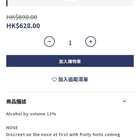
HK$698.00
HK$628.00
加入購物車
加入追蹤清單
商品描述
Alcohol by volume 13%
NOSE
Discreet on the nose at first with fruity hints coming