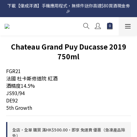
下載【偉成洋酒】手機應用程式，無條件送你高達$80買酒現金劵
網店購滿 $500 即享免費送貨服務📦
🎉 
網店購滿 $500 即享免費送貨服務📦
Chateau Grand Puy Ducasse 2019
750ml
FGR21
法國 杜卡斯修道院 紅酒
酒精度14.5%
JS93/94
DE92
5th Growth
全店，全單 購買 滿HK$500.00，即享 免運費 優惠（急凍產品除
外）