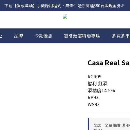
下載【偉成洋酒】手機應用程式，無條件送你高達$80買酒現金劵🎉 
網店購滿 $500 即享免費送貨服務📦
網店購滿 $500 即享免費送貨服務📦
址
品牌
今期優惠
宴會婚宴特惠專區
多買多平
Casa Real Sa
RCR09
智利 紅酒
酒精度14.5%
RP93
WS93
全店，全單 購買 滿HK