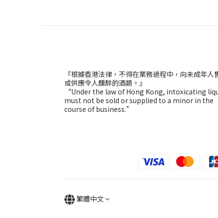
『根據香港法律，不得在業務過程中，向未成年人
或供應令人醺醉的酒類。』
“Under the law of Hong Kong, intoxicating liq
must not be sold or supplied to a minor in the
course of business.”
繁體中文