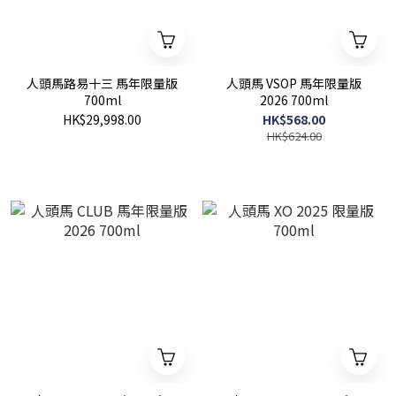
人頭馬路易十三 馬年限量版
人頭馬 VSOP 馬年限量版
700ml
2026 700ml
HK$29,998.00
HK$568.00
HK$624.00