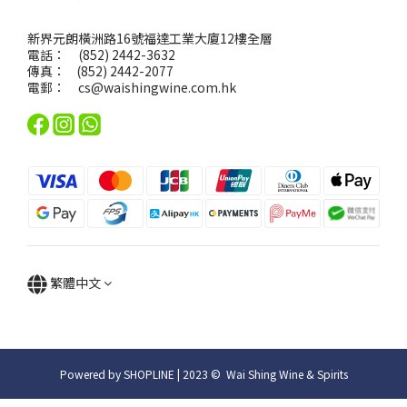
新界元朗橫洲路16號福達工業大廈12樓全層
電話： (852) 2442-3632
傳真： (852) 2442-2077
電郵：
cs@waishingwine.com.hk
繁體中文
Powered by SHOPLINE | 2023 © Wai Shing Wine & Spirits