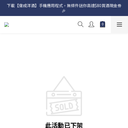
下載【偉成洋酒】手機應用程式，無條件送你高達$80買酒現金劵
網店購滿 $500 即享免費送貨服務📦
🎉 
網店購滿 $500 即享免費送貨服務📦
此活動已下架