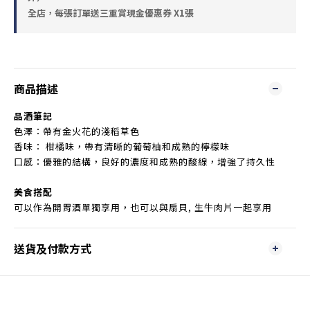
全店，每張訂單送三重賞現金優惠券 X1張
商品描述
品酒筆記
色澤：帶有金火花的淺稻草色
香味： 柑橘味，帶有清晰的葡萄柚和成熟的檸檬味
口感：優雅的結構，良好的濃度和成熟的酸線，增強了持久性
美食搭配
可以作為開胃酒單獨享用，也可以與扇貝, 生牛肉片一起享用
送貨及付款方式