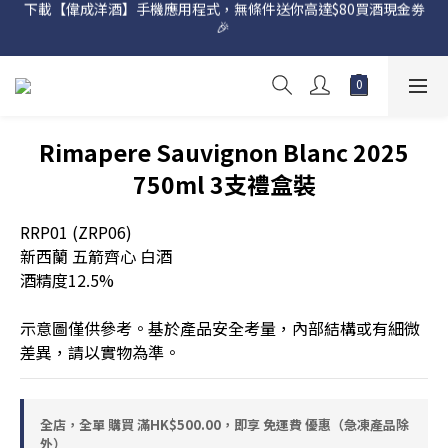
下載【偉成洋酒】手機應用程式，無條件送你高達$80買酒現金劵
網店購滿 $500 即享免費送貨服務📦
🎉 
網店購滿 $500 即享免費送貨服務📦
Rimapere Sauvignon Blanc 2025
750ml 3支禮盒裝
RRP01 (ZRP06)
新西蘭 五箭齊心 白酒
酒精度12.5%
示意圖僅供參考。基於產品安全考量，內部結構或有細微
差異，請以實物為準。
全店，全單 購買 滿HK$500.00，即享 免運費 優惠（急凍產品除
外）