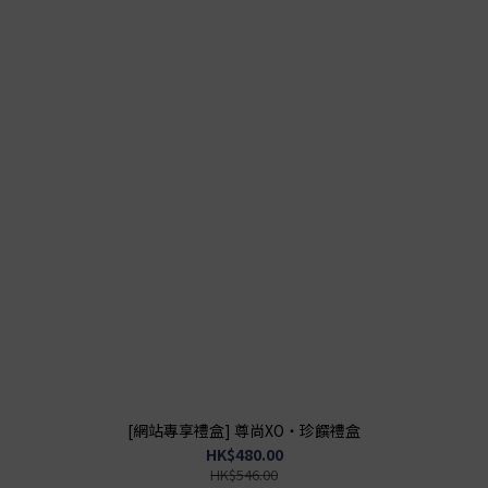
[網站專享禮盒] 尊尚XO・珍饌禮盒
HK$480.00
HK$546.00