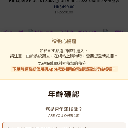
Rimapere Plot 101 Sauvignon Blanc 2023 750ml 2支禮盒裝
HK$499.00
HK$590.00
💡
貼心提醒
如於APP點選 [網店] 進入，
請注意：由於系統獨立，在網站上購物時，需要您重新註冊。
為確保能順利累積您的積分，
下單時請務必使用與App綁定相同的電話號碼進行結帳喔！
年齡確認
三割九
獺祭 二割三分 純米大吟醸 1.8L
獺祭 三割九
您是否年滿18歲？
HK$1,268.00
ARE YOU OVER 18?
HK$1,398.00