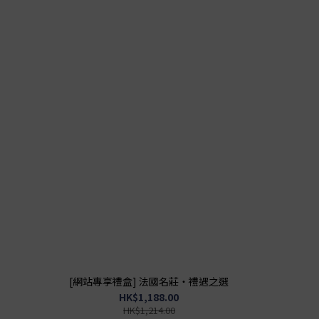
[網站專享禮盒] 法國名莊・禮遇之選
HK$1,188.00
HK$1,214.00