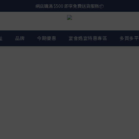
網店購滿 $500 即享免費送貨服務📦
下載【偉成洋酒】手機應用程式，無條件送你高達$80買酒現金劵🎉 
網店購滿 $500 即享免費送貨服務📦
址
品牌
今期優惠
宴會婚宴特惠專區
多買多平