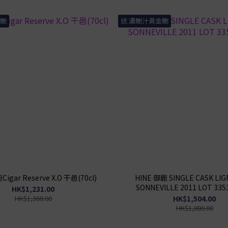
金鮑
送 濃鮑汁黃金鮑
Cigar Reserve X.O 干邑(70cl)
HINE 御鹿 SINGLE CASK LIG
SONNEVILLE 2011 LOT 335
HK$1,231.00
HK$1,368.00
HK$1,504.00
HK$1,880.00