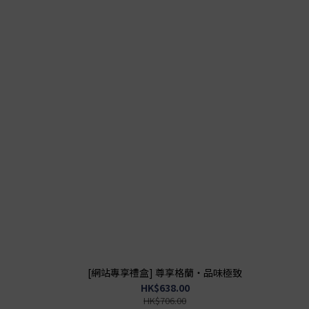
[網站專享禮盒] 尊享格蘭・品味極致
HK$638.00
HK$706.00