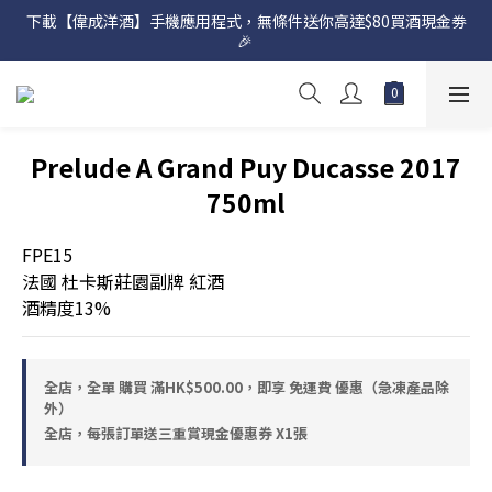
下載【偉成洋酒】手機應用程式，無條件送你高達$80買酒現金劵
網店購滿 $500 即享免費送貨服務📦
🎉 
網店購滿 $500 即享免費送貨服務📦
Prelude A Grand Puy Ducasse 2017
750ml
FPE15
法國 杜卡斯莊園副牌 紅酒
酒精度13%
全店，全單 購買 滿HK$500.00，即享 免運費 優惠（急凍產品除
外）
全店，每張訂單送三重賞現金優惠券 X1張