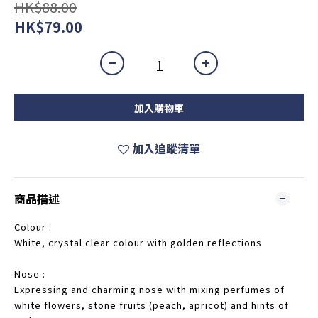
HK$88.00
HK$79.00
加入購物車
加入追蹤清單
商品描述
Colour :
White, crystal clear colour with golden reflections
Nose :
Expressing and charming nose with mixing perfumes of
white flowers, stone fruits (peach, apricot) and hints of