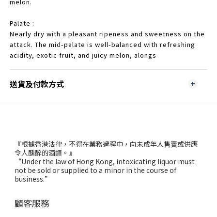
melon.
Palate :
Nearly dry with a pleasant ripeness and sweetness on the
attack. The mid-palate is well-balanced with refreshing
acidity, exotic fruit, and juicy melon, alongs
送貨及付款方式
『根據香港法律，不得在業務過程中，向未成年人售賣或供應
令人醺醉的酒類。』
“Under the law of Hong Kong, intoxicating liquor must
not be sold or supplied to a minor in the course of
business.”
顧客服務