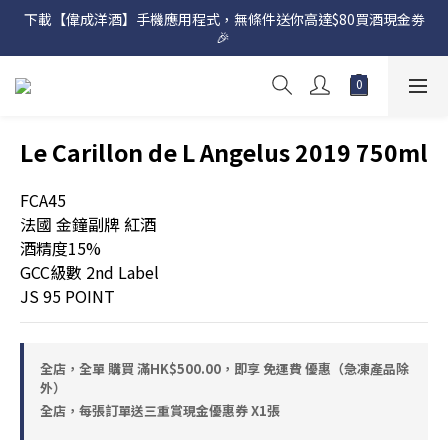
下載【偉成洋酒】手機應用程式，無條件送你高達$80買酒現金劵
網店購滿 $500 即享免費送貨服務📦
🎉 
網店購滿 $500 即享免費送貨服務📦
Le Carillon de L Angelus 2019 750ml
FCA45
法國 金鐘副牌 紅酒
酒精度15% 
GCC級數 2nd Label
JS 95 POINT
全店，全單 購買 滿HK$500.00，即享 免運費 優惠（急凍產品除
外）
全店，每張訂單送三重賞現金優惠券 X1張