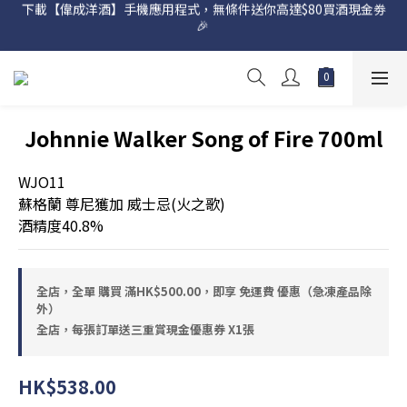
下載【偉成洋酒】手機應用程式，無條件送你高達$80買酒現金劵
網店購滿 $500 即享免費送貨服務📦
🎉 
網店購滿 $500 即享免費送貨服務📦
Johnnie Walker Song of Fire 700ml
WJO11
蘇格蘭 尊尼獲加 威士忌(火之歌)
酒精度40.8%
全店，全單 購買 滿HK$500.00，即享 免運費 優惠（急凍產品除
外）
全店，每張訂單送三重賞現金優惠券 X1張
HK$538.00