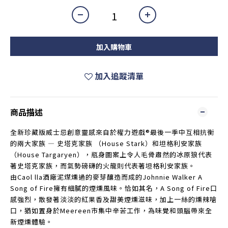
加入購物車
加入追蹤清單
商品描述
全新珍藏版威士忌創意靈感來自於權力遊戲®最後一季中互相抗衡
的兩大家族 — 史塔克家族 （House Stark）和坦格利安家族
（House Targaryen），瓶身圖案上令人毛骨肅然的冰原狼代表
著史塔克家族，而氣勢磅礴的火龍則代表著坦格利安家族。
由Caol lla酒廠泥煤燻過的麥芽釀造而成的Johnnie Walker A
Song of Fire擁有細膩的煙燻風味。恰如其名，A Song of Fire口
感強烈，散發著淡淡的紅果香及甜美煙燻滋味，加上一絲的燻辣嗆
口，猶如置身於Meereen市集中辛苦工作，為味覺和頭腦帶來全
新煙燻體驗。