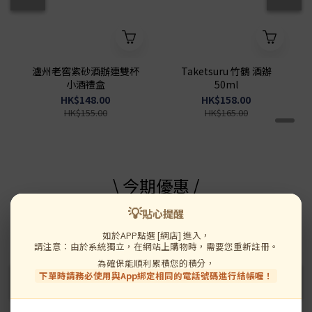
瀘州老窖紫砂酒辦連雙杯
Taketsuru 竹鶴 酒辦
小酒禮盒
50ml
HK$148.00
HK$158.00
HK$155.00
HK$165.00
\ 今期優惠 /
💡
貼心提醒
送 濃鮑汁黃金鮑
送 濃鮑汁黃金鮑
如於APP點選 [網店] 進入，
請注意：由於系統獨立，在網站上購物時，需要您重新註冊。
為確保能順利累積您的積分，
下單時請務必使用與App綁定相同的電話號碼進行結帳喔！