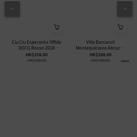
Ciu Ciu Esperanto Offida
Villa Barcaroli
DOCG Rosso 2018
Montepulciano Abruzzo
750ml
Riserva DOP 2020 750ml
HK$358.00
HK$268.00
HK$398.00
HK$298.00