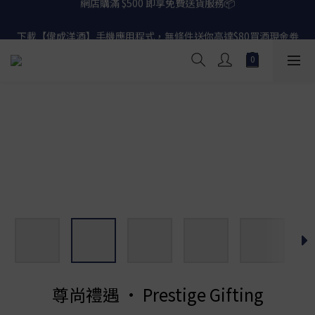
網店購滿 $500 即享免費送貨服務📦
下載【偉成洋酒】手機應用程式，無條件送你高達$80買酒現金劵
🎉 
網店購滿 $500 即享免費送貨服務📦
尊尚禮遇 • Prestige Gifting