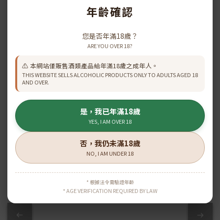
年齡確認
HINE 御鹿 X.O. 一級園干
HINE 御鹿Cigar
您是否年滿18歲？
邑 700ml
Reserve X.O 干邑(70cl)
ARE YOU OVER 18?
HK$1,698.00
HK$1,231.00
HK$1,867.00
HK$1,368.00
⚠️ 本網站僅販售酒類產品給年滿18歲之成年人。
THIS WEBSITE SELLS ALCOHOLIC PRODUCTS ONLY TO ADULTS AGED 18
AND OVER.
查看更多
是，我已年滿18歲
YES, I AM OVER 18
否，我仍未滿18歲
\ 原箱優惠 /
NO, I AM UNDER 18
* 根據法令需驗證年齡
* AGE VERIFICATION REQUIRED BY LAW